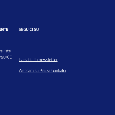
ENTE
SEGUICI SU
Facebook
Instagram
Youtube
Whatsapp
Flickr
Linkedin
previste
3/98/CE
Iscriviti alla newsletter
Webcam su Piazza Garibaldi