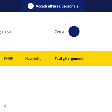
Accedi all'area personale
uici su
Cerca
PNRR
Newsletter
Tutti gli argomenti
nità