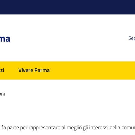
rma
Seg
zi
Vivere Parma
oni
ne fa parte per rappresentare al meglio gli interessi della comu