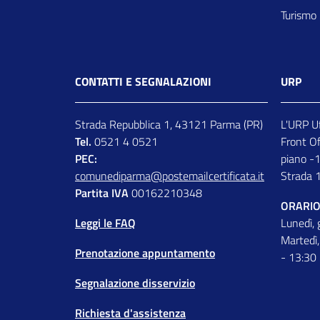
Turismo
CONTATTI E SEGNALAZIONI
URP
Strada Repubblica 1, 43121 Parma (PR)
L'URP Uf
Tel.
0521 4 0521
Front Off
PEC:
piano -1
comunediparma@postemailcertificata.it
Strada 
Partita IVA
00162210348
ORARIO
Leggi le FAQ
Lunedì, 
Martedì,
Prenotazione appuntamento
- 13:30
Segnalazione disservizio
Richiesta d'assistenza