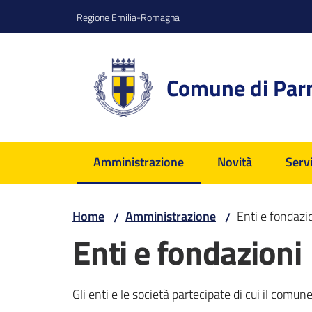
Vai al contenuto
Vai alla navigazione
Vai al footer
Regione Emilia-Romagna
Comune di Pa
Amministrazione
Novità
Servi
Menu selezionato
Home
Amministrazione
Enti e fondazi
/
/
Enti e fondazioni
Gli enti e le società partecipate di cui il comu