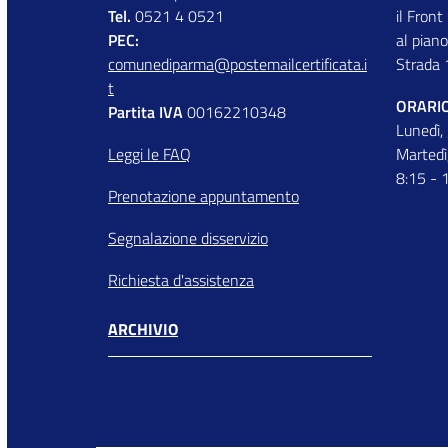
Tel.
0521 4 0521
il Front
PEC:
al piano
comunediparma@postemailcertificata.i
Strada 
t
ORARIO
Partita IVA
00162210348
Lunedì,
Leggi le FAQ
Martedì
8:15 - 
Prenotazione appuntamento
Segnalazione disservizio
Richiesta d'assistenza
ARCHIVIO