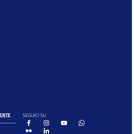
ENTE
SEGUICI SU
Facebook
Instagram
Youtube
Whatsapp
Flickr
Linkedin