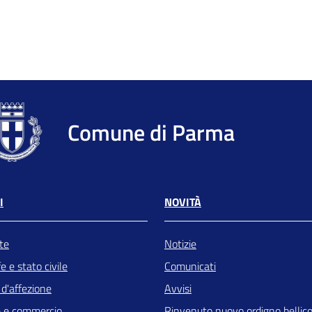
Comune di Parma
I
NOVITÀ
te
Notizie
 e stato civile
Comunicati
 d'affezione
Avvisi
 e commercio
Rinvenuto nuovo ordigno bellic