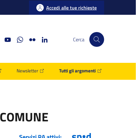
Accedi alle tue richieste
ook
Instagram
Youtube
Whatsapp
Flickr
Linkedin
Cerca
Newsletter
Tutti gli argomenti
O COMUNE
Servizi PA attivi: