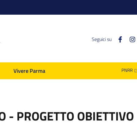
a
Faceb
Seguici su
Vivere Parma
PNRR
O - PROGETTO OBIETTIV