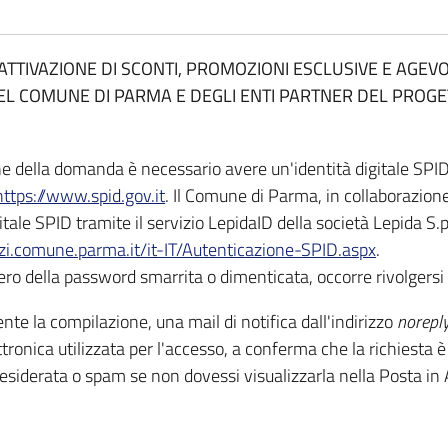
’ATTIVAZIONE DI SCONTI, PROMOZIONI ESCLUSIVE E AGEVO
 DEL COMUNE DI PARMA E DEGLI ENTI PARTNER DEL PROG
e della domanda è necessario avere un'identità digitale SPI
https://www.spid.gov.it
. Il Comune di Parma, in collaborazio
itale SPID tramite il servizio LepidaID della società Lepida S.p
zi.comune.parma.it/it-IT/Autenticazione-SPID.aspx
.
pero della password smarrita o dimenticata, occorre rivolgersi 
e la compilazione, una mail di notifica dall'indirizzo
norepl
ettronica utilizzata per l'accesso, a conferma che la richiesta è
esiderata o spam se non dovessi visualizzarla nella Posta in 