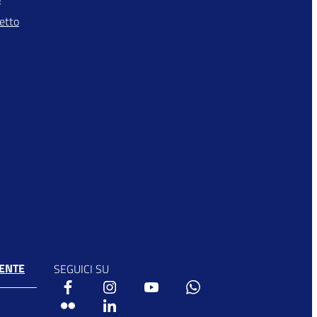
letto
ENTE
SEGUICI SU
Facebook
Instagram
Youtube
Whatsapp
Flickr
Linkedin